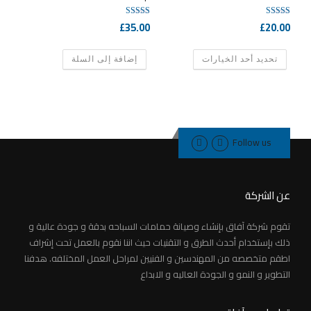
£
35.00
£
20.00
تم التقييم
تم
4.33
التقييم
من 5
3.00
ه
من 5
تحديد أحد الخيارات
إضافة إلى السلة
ن
ا
ك
ا
ل
Follow us
ع
د
ي
د
عن الشركة
م
ن
تقوم شركة آفاق بإنشاء وصيانة حمامات السباحه بدقة و جودة عالية و
ا
ذلك بإستخدام أحدث الطرق و التقنيات حيث اننا نقوم بالعمل تحت إشراف
ل
اطقم متخصصه من المهندسين و الفنيين لمراحل العمل المختلفه. هدفنا
أ
التطوير و النمو و الجودة العاليه و الابداع
ش
ك