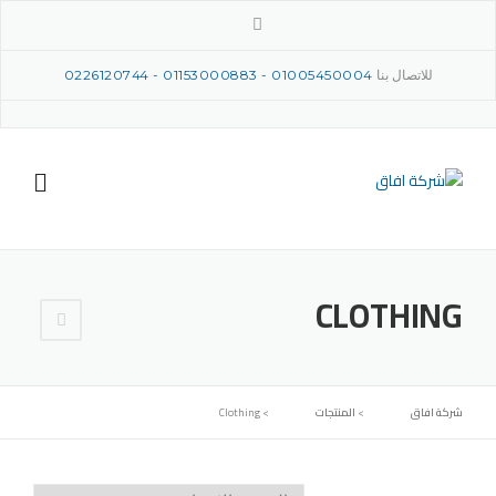
Ski
t
conten
للاتصال بنا
01005450004
-
01153000883
-
‎0226120744
CLOTHING
شركة افاق
>
المنتجات
>
Clothing