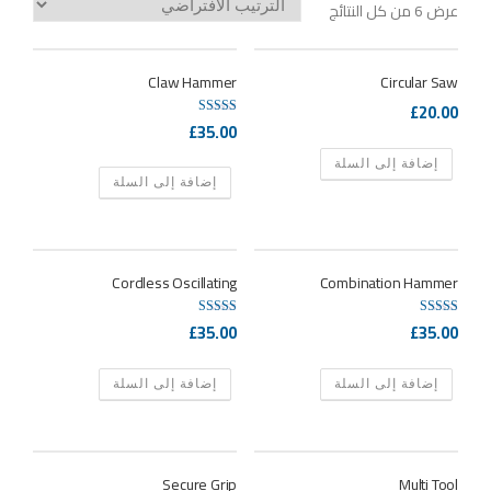
عرض ⁦6⁩ من كل النتائج
Claw Hammer
Circular Saw
£
20.00
£
35.00
تم التقييم
4.50
من 5
إضافة إلى السلة
إضافة إلى السلة
Cordless Oscillating
Combination Hammer
£
35.00
£
35.00
تم التقييم
تم التقييم
4.00
4.67
من 5
من 5
إضافة إلى السلة
إضافة إلى السلة
Secure Grip
Multi Tool