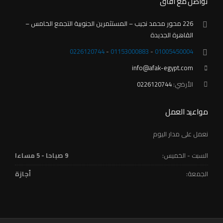
تواصل مع آفاق
ا
ل
226 محور محمد نجيب – المستثمرين الجنوبية التجمع الخامس –
ا
القاهرة الجديدة
ل
م
‎0226120744
-
01153000883
-
01005450004
خ
info@afak-egypt.com
ت
الأرضي:
‎0226120744
ل
ف
ة
مواعيد العمل
ل
ه
نعمل على مدار اليوم
ذ
ا
السبت - الخميس:
9 صباحا - 5 مساءا
ا
الجمعة:
أجازة
ل
م
ن
ت