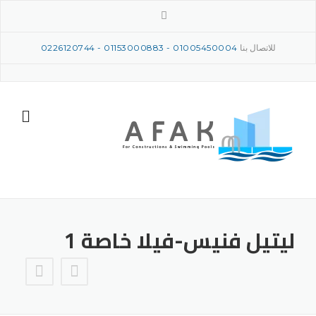
Ski
t
conten
للاتصال بنا
01005450004
-
01153000883
-
‎0226120744
ليتيل فنيس-فيلا خاصة 1