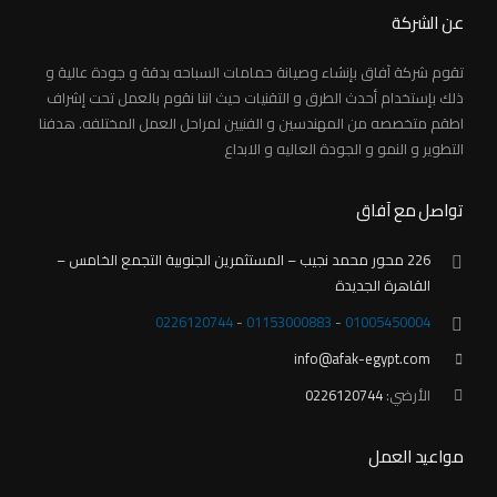
عن الشركة
تقوم شركة آفاق بإنشاء وصيانة حمامات السباحه بدقة و جودة عالية و
ذلك بإستخدام أحدث الطرق و التقنيات حيث اننا نقوم بالعمل تحت إشراف
اطقم متخصصه من المهندسين و الفنيين لمراحل العمل المختلفه. هدفنا
التطوير و النمو و الجودة العاليه و الابداع
تواصل مع آفاق
226 محور محمد نجيب – المستثمرين الجنوبية التجمع الخامس –
القاهرة الجديدة
‎0226120744
-
01153000883
-
01005450004
info@afak-egypt.com
الأرضي:
‎0226120744
مواعيد العمل