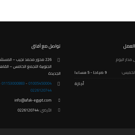
العمل
تواصل مع آفاق
مدار اليوم
226 محور محمد نجيب – المستث
الجنوبية التجمع الخامس – القاه
الخميس:
9 صباحا - 5 مساءا
الجديدة
-
01153000883
-
01005450004
أجازة
‎0226120744
info@afak-egypt.com
الأرضي:
‎0226120744