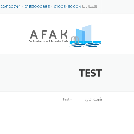
Ski
للاتصال بنا
01005450004
-
01153000883
-
0226120744
t
conten
TEST
شركة افاق
>
Test